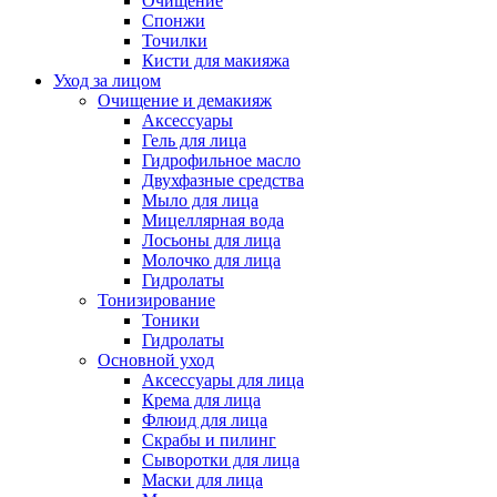
Очищение
Спонжи
Точилки
Кисти для макияжа
Уход за лицом
Очищение и демакияж
Аксессуары
Гель для лица
Гидрофильное масло
Двухфазные средства
Мыло для лица
Мицеллярная вода
Лосьоны для лица
Молочко для лица
Гидролаты
Тонизирование
Тоники
Гидролаты
Основной уход
Аксессуары для лица
Крема для лица
Флюид для лица
Скрабы и пилинг
Сыворотки для лица
Маски для лица