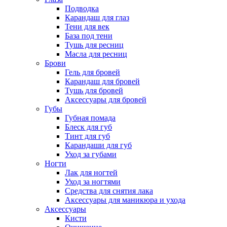
Подводка
Карандаш для глаз
Тени для век
База под тени
Тушь для ресниц
Масла для ресниц
Брови
Гель для бровей
Карандаш для бровей
Тушь для бровей
Аксессуары для бровей
Губы
Губная помада
Блеск для губ
Тинт для губ
Карандаши для губ
Уход за губами
Ногти
Лак для ногтей
Уход за ногтями
Средства для снятия лака
Аксессуары для маникюра и ухода
Аксессуары
Кисти