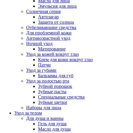
Масла для лица
Эмульсия для лица
Солнечная серия
Автозагар
Защита от солнца
Отбеливающие средства
Для проблемной кожи
Антивозрастной уход
Ночной уход
Матирование
Уход за кожей вокруг глаз
Крем для кожи вокруг глаз
Патчи
Уход за губами
Бальзамы для губ
Уход за полостью рта
Зубной порошок
Зубные пасты
Специальные средства
Зубные щетки
Наборы для лица
Уход за телом
Для душа и ванны
Гель для душа
Масло для душа