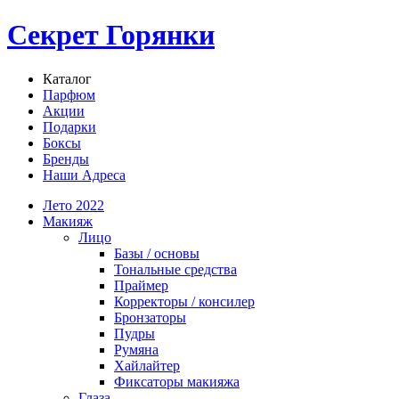
Секрет Горянки
Каталог
Парфюм
Акции
Подарки
Боксы
Бренды
Наши Адреса
Лето 2022
Макияж
Лицо
Базы / основы
Тональные средства
Праймер
Корректоры / консилер
Бронзаторы
Пудры
Румяна
Хайлайтер
Фиксаторы макияжа
Глаза