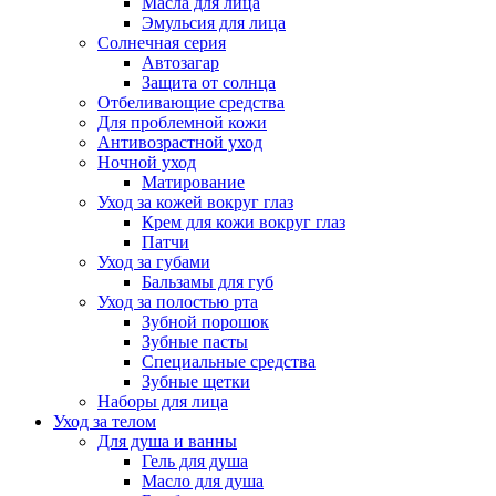
Масла для лица
Эмульсия для лица
Солнечная серия
Автозагар
Защита от солнца
Отбеливающие средства
Для проблемной кожи
Антивозрастной уход
Ночной уход
Матирование
Уход за кожей вокруг глаз
Крем для кожи вокруг глаз
Патчи
Уход за губами
Бальзамы для губ
Уход за полостью рта
Зубной порошок
Зубные пасты
Специальные средства
Зубные щетки
Наборы для лица
Уход за телом
Для душа и ванны
Гель для душа
Масло для душа