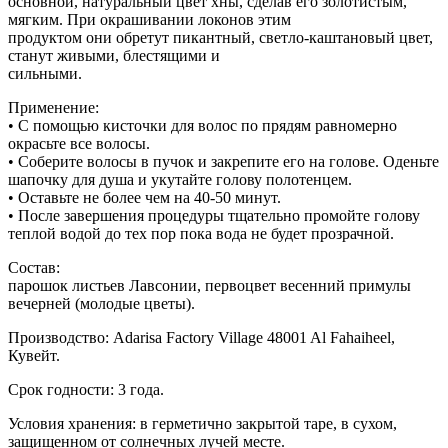
основной, натуральный цвет хны, сделав его золотистым,
мягким. При окрашивании локонов этим
продуктом они обретут пикантный, светло-каштановый цвет,
станут живыми, блестящими и
сильными.
Применение:
• С помощью кисточки для волос по прядям равномерно
окрасьте все волосы.
• Соберите волосы в пучок и закрепите его на голове. Оденьте
шапочку для душа и укутайте голову полотенцем.
• Оставьте не более чем на 40-50 минут.
• После завершения процедуры тщательно промойте голову
теплой водой до тех пор пока вода не будет прозрачной.
Состав:
парошок листьев Лавсонии, первоцвет весенний примулы
вечерней (молодые цветы).
Производство:
Adarisa Factory Village 48001 Al Fahaiheel,
Кувейт.
Срок годности:
3 года.
Условия хранения:
в герметично закрытой таре, в сухом,
защищенном от солнечных лучей месте.