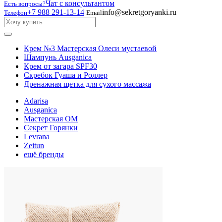
Чат с консультантом
Есть вопросы?
+7 988 291-13-14
info@sekretgoryanki.ru
Телефон
Email
Крем №3 Мастерская Олеси мустаевой
Шампунь Ausganica
Крем от загара SPF30
Скребок Гуаша и Роллер
Дренажная щетка для сухого массажа
Adarisa
Ausganica
Мастерская ОМ
Секрет Горянки
Levrana
Zeitun
ещё бренды